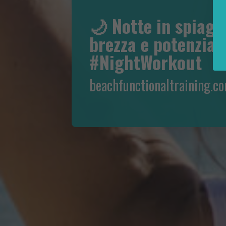
🌙 Notte in spiaggi
brezza e potenzia 
#NightWorkout
beachfunctionaltraining.c