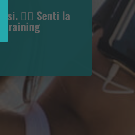
. 🏋️‍♂️ Senti la
altraining