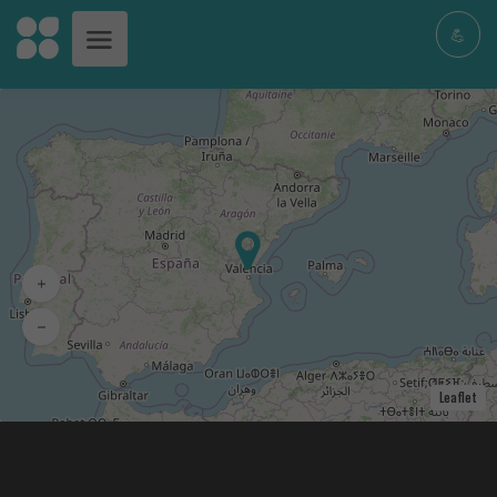
💪
+
−
Leaflet