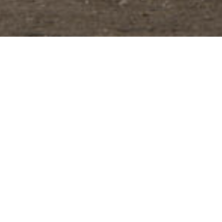
Consejos
Principio o final del día: Evita entrenar en horas cercanas al
mediodía, siendo una mejor opción entrenar a primera hora o
cuando cae el sol.· Hidrátate: No te olvides de esto, es muy
importante para evitar mareos o que el cansancio nos pase
factura.· Protégete: Para evitar que los rayos de sol hagan mella en
ti, procura aplicarte crema solar en las zonas que queden
expuestas.· Entrena con calzado: Sabemos que en todas las playas
se encuentran presentes piedras u objetos de pequeño tamaño que